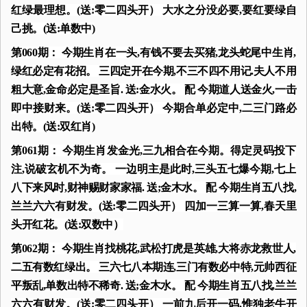
红绿最理想。(送:零二四头开） 大水之分没必要,要红要绿自
己挑。(送:单数中)
第060期： 今期生肖在一头,有钱不要去买猪,龙头蛇尾中生肖,
绿红必定有花招。 三四定开在今期,不三不四不用记.夫人不用
粗大意,金命必定是圣旨. 送:金水火。 配 今期道人送金火,一击
即中接财来。(送:零二四头开） 今期合单必定中,二三门路必
出特。(送:双红肖)
第061期： 今期生肖发金光,三九相合在今期。得定灵码投下
注,说破玄机不为奇。 一边明主是此时,三头五七爆今期,七上
八下来风时,财神赐财家家福. 送;金木水。 配 今期生肖五八找,
兰兰六六有财发。(送:零二四头开） 四加一三算一算,春天里
头开红花。(送:双数中）
第062期： 今期生肖找桃花,武松打虎是英雄,大将赤龙救世人,
二五有数红绿出。 三六七八本期连,三门有数必中特,元帅西征
平叛乱,单数出特不稀奇. 送;金木水。 配 今期生肖五八找,兰兰
六六有财发。(送:零二四头开） 一前九后开一码,惟独老牛开