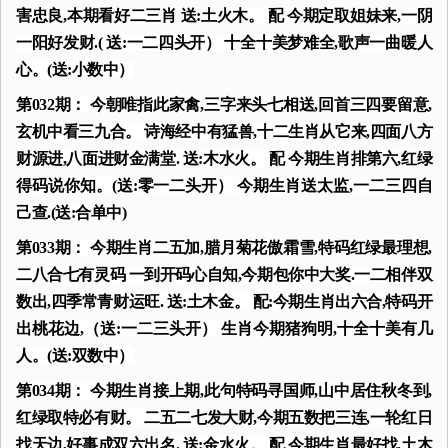
害忠良,本期看好二三肖 送:土火木。 配 今期定取姐妹来,一阴
一阳好发财.( 送:一二四头开） 十全十美梦难全,歌声一曲暖人
心。(送:小数中）
第032期： 今朝唯指此家禽,三字来头七相送,回首三四要留意,
玄机中看三九合。 诗海经中有猛兽,十二生肖从它来,四面八方
财源进,八面进财金满堂. 送:木水火。 配 今期生肖排第六,红绿
得码说你知。(送:零一二头开） 今期生肖送太监,一二三四自
己查.(送:合单中)
第033期： 今期生肖二五加,腊月菊花傲霜雪,特码红绿最理想,
二八合七有灵码 一到开码心自知,今期包你中大奖.一二相伴双
数出,四季常青财运旺. 送:土木金。 配:今期生肖出六合,特码开
出桃花边,（送:一二三头开） 生肖今期猪狗明,十全十美有几
人。(送:双数中）
第034期： 今期生肖接上期,此句特码寻国师,山中居住秋冬到,
红绿取特必有财。 二五二七发大财,今期五数把三连,一轮红日
找天边,好事成双六出名. 送:金水火。 配 今期生肖最好找,土木