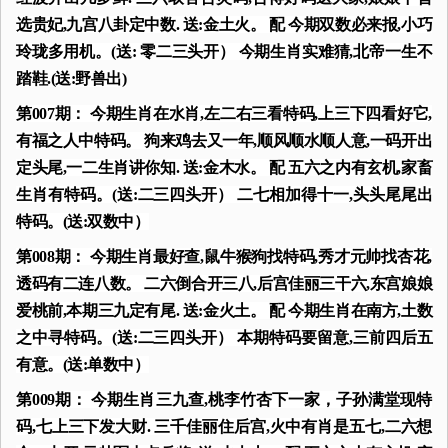
选贵妃,九宫八卦定中数. 送:金土火。 配 今期双数必来报,小巧
玲珑多用机。(送: 零二三头开） 今期生肖实难猜,北帝一生不
踏鞋.(送:野兽出)
第007期： 今期生肖在水肖,左二右三看特码,上三下四看好它,
有福之人中特码。 狗来鸡去又一年,顺风顺水顺人意,一码开出
定头尾,一二生肖讲你知. 送:金木水。 配 五六之内有玄机,家畜
生肖有特码。(送:二三四头开） 二七相加得十一,头头尾尾出
特码。(送:双数中）
第008期： 今期生肖最好查,鼠牛猴狗找特码,秀才元帅找杏花,
透码有二连八数。 二六倒合开三八,后宫佳丽三干六,东宫娘娘
爱桃前,本期三九定有尾. 送:金火土。 配 今期生肖在南方,土数
之中寻特码。(送:二三四头开） 本期特码要留意,三前四后五
有意。(送:单数中）
第009期： 今期生肖三九查,桃李竹杏下一家，子孙满堂现特
码,七上三下发大财. 三千佳丽住后宫,火中有肖是五七,二六想