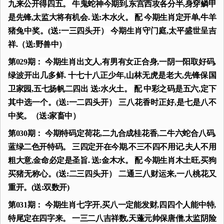
九来公开得四五。 牛鬼蛇神今期到,东宫西攻各分半,身穿鳞甲
是先锋,太监大将有机会. 送:木水火。 配 今期生肖定开单,牛羊
猪兔中奖。(送:一三四头开） 今期生肖守门庭,太平盛世呈吉
祥.（送:野兽中）
第029期： 今期生肖出文人,有男有女正合身,一阴一阳取好码,
绿波开出几多鲜. 十七十八正少年,山林无虎是老大,先锋保国
卫家园,五七扬帆二四出 送:水火土。 配 中彩之码是五六,定下
其中选一个。(送:一二四头开） 三八花香时正好,是七是八不
中奖。（送:家畜中）
第030期： 今期特码定荷花,二九合成桂花香,二牛六蛇合八码,
蓝绿二色开特码。 三四定开在今期,不三不四不用记.夫人不用
粗大意,金命必定是圣旨. 送:金木水。 配 今期生肖木土旺,买狗
买猪无称心。(送:二三四头开） 二通三八财运来,一八桃花又
重开。(送:双数开)
第031期： 今期生肖七字开,买八一定能发财,四四个人能中特,
特尾定在四字来。 一三二八吉祥数,天蓬元帅保唐僧,太监阴险