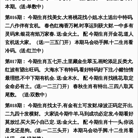
本期。(送:单数中）
第016期： 今期生肖找美女,大将桃花找小姐,水土送出中特码,
二八作伴有玄机。 春色红梅香万树,时享运到获大财.一中多有
灵码来,银花有焰万家春. 送:金火土。 配 今期生肖开金花,道人
玄机送大家。（送:一三五门开） 本期马会动手脚,十二生肖看
冷码。(送:红兰中）
第017期： 今期生肖五七开,土里藏金生翠玉,画蛇添足反类犬,
红波有望出旺码。 大海水下有特码,看好特码好下注,小赌怡情
最理想,不中下期有机会. 送:金木水。 配 今期生肖找桃花,取定
金命必有土。(送:一二三门开） 春秋生肖有特出,三四八取其
尾数。（送:双数中）
第018期： 今期生肖找太子,有金有土可发财,绿波正码定开出,
二九四十发横财。 大家说今期牛羊,马到成功必定发,今期看好
莫放过,买大买小自己定. 送:金火土。 配 今期生肖十一头,你说
是龙还是狗。(送:一二三头开） 本期马会动手脚,十二生肖看