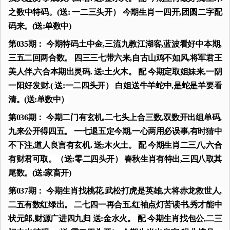
之数中特码。(送: 一二三头开） 今期生肖一四开,团圆二字配
码来。(送:单数中)
第035期： 今期特码土中金,三流九教江湖客,蓝波看好中本期,
三五二回两合数。 四三三七带六来,自古山鸡不如风,将军君王
美人伴,六合本期出灵码. 送:土火木。 配 今期定取姐妹来,一阴
一阳好发财.( 送:一二四头开） 白姐送牛羊蛇中,是蛇是羊要看
清。(送:单数中）
第036期： 今期二门有玄机,二七头上合三数,双数开出组单码,
九来公开得四五。 一七退五定今期,一心两用必误事,有时猜中
不下注,道人良言有玄机. 送;木火土。 配 今期生肖二三八,六合
有财君可取。（送:零二四头开） 春秋生肖有特出,三四八取其
尾数。(送:家畜开)
第037期： 今期生肖找桃花,武松打虎是英雄,大将赤龙救世人,
二五有数红绿出。 二七四一再合五,红袖点灯苦读书,秀才能中
状元郎,财源广进四九归 送:金水火。 配 今期生肖找包公,二三