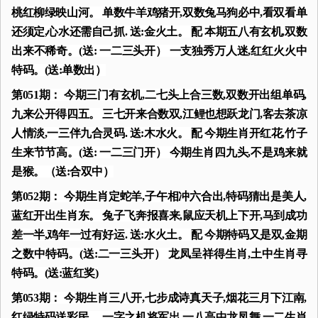
桃红柳绿映山河。 单数牛羊鸡猪开,双数兔马狗必中,看双看单
还须定,心水还需自己抓. 送:金火土。 配 本期五八有玄机,双数
出来不稀奇。(送: 一二三头开） 一支独秀万人迷,红红火火中
特码。(送:单数出）
第051期： 今期三门有玄机,二七头上合三数,双数开出组单码,
九来公开得四五。 三七开来合数双,江鲤也想跃龙门,客去茶凉
人情淡,一三伴九合灵码. 送:木水火。 配 今期生肖开红花,竹子
生来节节高。(送: 一二三门开） 今期生肖四九头,不是鸡来就
是猴。（送:合双中）
第052期： 今期生肖定蛇羊,子午相冲六合出,特码猜出是美人,
蓝红开出生肖东。 兔子飞奔报喜来,鼠应天机上下开,马到成功
差一半,鸡年一过有好运. 送:水火土。 配 今期特码又是双,金期
之数中特码。(送:二一三头开） 龙凤呈祥得生肖,土中生肖寻
特码。(送:蓝红奖)
第053期： 今期生肖三八开,七步成诗真天子,烟花三月下江南,
红绿特码送彩民。 一字之机将军出,一八高中龙凤舞,一二生肖