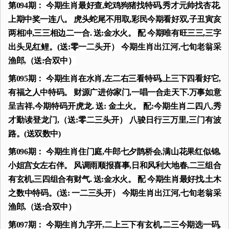
第094期： 今期生肖最好查,蛇鸡狗猪找特码,秀才元帅找杏花,
上期中奖一连八。 虎头蛇尾不用取,彩民今期看好双,子丑寅亥
两相冲,三三相边二一合. 送:金水火。 配 今期唯有旺三三,三字
出头见红鲤。(送:零一二头开） 今期生肖出江河,七旬老翁采
渔郎,（送:合双中）
第095期： 今期生肖在水肖,左二右三看特码,上三下四看好它,
有福之人中特码。 财源广进你家门,一唱一合走天下.万事如意
呈吉祥,今期特码开虎龙. 送: 金土火。 配:今期生肖二四八,秀
才勤读登龙门,（送:零二三头开） 八骏日行三万里,三门有波
路。(送双数中)
第096期： 今期生肖住门庭,牛郎七夕鹊桥会,满山花果红似锦,
小姐宫女左右伴。 风调雨顺报喜事,日和风利大地春,二三组合
有玄机,三四组合有财气. 送:金水火。 配 今期生肖最好找,土木
之数中特码。(送: 一二三头开） 今期生肖出江河,七旬老翁采
渔郎,（送:合双中）
第097期： 今期生肖九字开,二上三下有玄机,二三今期选一码,