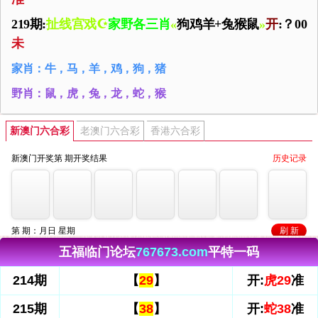
219期:
扯线宫戏
☪
家野各三肖
«
狗鸡羊+兔猴鼠
»
开
:？00
未
家肖：牛，马，羊，鸡，狗，猪
野肖：鼠，虎，兔，龙，蛇，猴
五福临门论坛
767673.com
平特一码
214期
【
29
】
开:
虎29
准
215期
【
38
】
开:
蛇38
准