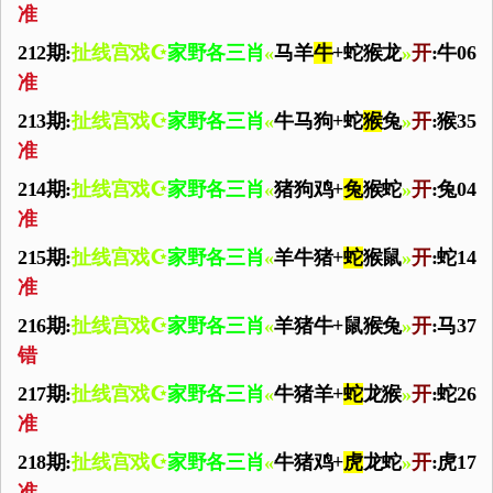
准
212期:
扯线宫戏
☪
家野各三肖
«
马羊
牛
+蛇猴龙
»
开
:牛06
准
213期:
扯线宫戏
☪
家野各三肖
«
牛马狗+蛇
猴
兔
»
开
:猴35
准
214期:
扯线宫戏
☪
家野各三肖
«
猪狗鸡+
兔
猴蛇
»
开
:兔04
准
215期:
扯线宫戏
☪
家野各三肖
«
羊牛猪+
蛇
猴鼠
»
开
:蛇14
准
216期:
扯线宫戏
☪
家野各三肖
«
羊猪牛+鼠猴兔
»
开
:马37
错
217期:
扯线宫戏
☪
家野各三肖
«
牛猪羊+
蛇
龙猴
»
开
:蛇26
准
218期:
扯线宫戏
☪
家野各三肖
«
牛猪鸡+
虎
龙蛇
»
开
:虎17
准