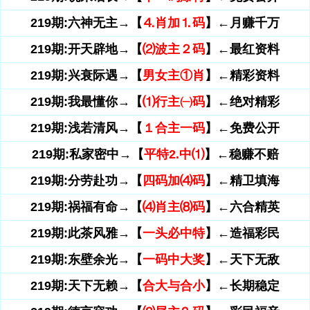
219期:六神无主→【
⒋肖加⒈码
】←月赚千万
219期:开天辟地→【
⑵波主２码
】←最红资料
219期:兴衰际遇→【
男女主①肖
】←精彩资料
219期:我最懂你→【
⑴行主㈠码
】←绝对精彩
219期:浅若清风→【
１合主一码
】←免费公开
219期:私家密中→【
平特2.中⑴
】←稳赚不赔
219期:分劳赴功→【
四码加⑷码
】←精卫填海
219期:祸福有命→【
⑷肖主⑻码
】←六合精英
219期:此茶风雅→【
一头必中特
】←造福彩民
219期:东壁余光→【
一码中大奖
】←天下无敌
219期:天下无赖→【
合大与合小
】←长期稳定