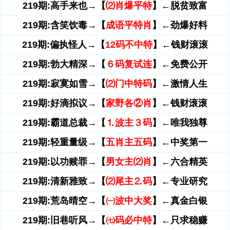
219期:高手来也→【
⑵肖爆平特
】←脱贫致富
219期:含笑饮毒→【
成语平特肖
】←劲爆好料
219期:偏执怪人→【
12码不中特
】←钱财滚滚
219期:勃大精深→【
６码复试连
】←免费公开
219期:寂寞如雪→【
⑵门中特码
】←激情人生
219期:好滴拟议→【
家野各②肖
】←钱财滚滚
219期:霸道总裁→【
⒈波主３码
】←唯我独尊
219期:轻重量级→【
五肖主五码
】←中奖第一
219期:以功赎罪→【
男女主⑵肖
】←六合精英
219期:清新雅致→【
⑵尾主⒉码
】←专业研究
219期:荒岛晴空→【
㈠波中大奖
】←真金白银
219期:旧巷听风→【
㈦码必中特
】←只求稳赚