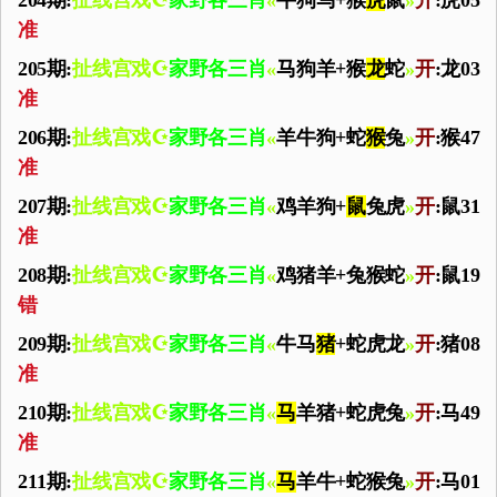
204期:
扯线宫戏
☪
家野各三肖
«
牛狗马+猴
虎
鼠
»
开
:虎05
准
205期:
扯线宫戏
☪
家野各三肖
«
马狗羊+猴
龙
蛇
»
开
:龙03
准
206期:
扯线宫戏
☪
家野各三肖
«
羊牛狗+蛇
猴
兔
»
开
:猴47
准
207期:
扯线宫戏
☪
家野各三肖
«
鸡羊狗+
鼠
兔虎
»
开
:鼠31
准
208期:
扯线宫戏
☪
家野各三肖
«
鸡猪羊+兔猴蛇
»
开
:鼠19
错
209期:
扯线宫戏
☪
家野各三肖
«
牛马
猪
+蛇虎龙
»
开
:猪08
准
210期:
扯线宫戏
☪
家野各三肖
«
马
羊猪+蛇虎兔
»
开
:马49
准
211期:
扯线宫戏
☪
家野各三肖
«
马
羊牛+蛇猴兔
»
开
:马01