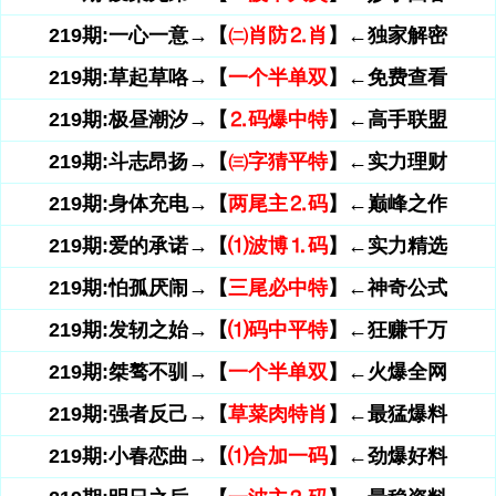
219期:一心一意→【
㈡肖防⒉肖
】←独家解密
219期:草起草咯→【
一个半单双
】←免费查看
219期:极昼潮汐→【
⒉码爆中特
】←高手联盟
219期:斗志昂扬→【
㈢字猜平特
】←实力理财
219期:身体充电→【
两尾主⒉码
】←巅峰之作
219期:爱的承诺→【
⑴波博⒈码
】←实力精选
219期:怕孤厌闹→【
三尾必中特
】←神奇公式
219期:发轫之始→【
⑴码中平特
】←狂赚千万
219期:桀骜不驯→【
一个半单双
】←火爆全网
219期:强者反己→【
草菜肉特肖
】←最猛爆料
219期:小春恋曲→【
⑴合加一码
】←劲爆好料