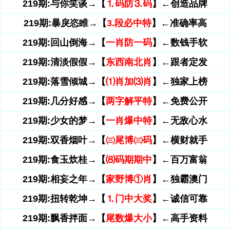
219期:与你笑谈→【
⒈码防⒊码
】←创造品牌
219期:暴戾恣睢→【
3.段必中特
】←准确率高
219期:回山倒海→【
一肖防一码
】←数钱手软
219期:清淡假假→【
东西南北肖
】←跟者定发
219期:落雪倾城→【
⑴肖加⑶肖
】←独家上榜
219期:几分好感→【
两字解平特
】←免费公开
219期:少女的梦→【
一肖爆中特
】←无敌心水
219期:双香烟叶→【
㈢尾博㈢码
】←横财就手
219期:食玉炊桂→【
⑻码期期中
】←百万富翁
219期:相妄之年→【
家野博①肖
】←独霸澳门
219期:扭转乾坤→【
⒈门中大奖
】←诚信可靠
219期:飘香拌面→【
尾数爆大小
】←高手资料