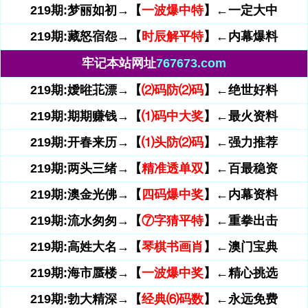
219期:梦丽如初→【
一波爆中特
】←一定大中
219期:藏怒宿怨→【
时辰解平特
】←内幕爆料
牢记本站网址
767673.com
219期:嬡暀苝漂→【
⑵码防⑵码
】←绝世好料
219期:期期赚钱→【
⑴码中大奖
】←最火资料
219期:开春来历→【
⑴头防⑵码
】←强力推荐
219期:两头三绪→【
精准透单双
】←百最稳资
219期:澳金光佛→【
四码爆中奖
】←内幕资料
219期:流水匆匆→【
⑦字猜平特
】←重拳出击
219期:高姓大名→【
琴棋书画肖
】←澳门宝典
219期:海市蜃楼→【
一波爆中奖
】←精心挑选
219期:勃大精深→【
经典⑹码数
】←永远免费