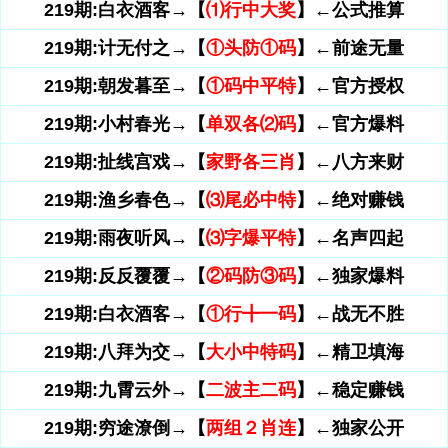
219期:白衣酒客→【
⑴行中大奖
】←公式推算
219期:计无付之→【
①头防①码
】←前途无量
219期:朝发暮至→【
①码中平特
】←官方授权
219期:小村春光→【
单双各⑵码
】←官方爆料
219期:扯线宫戏→【
家野各三肖
】←八方来财
219期:渔乡春色→【
⑶尾必中特
】←绝对赚钱
219期:雨夜听风→【
⑶字爆平特
】←名声四起
219期:反反覆覆→【
②码防③码
】←独家爆料
219期:白衣酒客→【
①行╋一码
】←战无不胜
219期:八拜为交→【
大小中特码
】←精卫填海
219期:九霄云外→【
二波主二码
】←稳定赚钱
219期:穷途潦倒→【
两组２肖连
】←独家公开