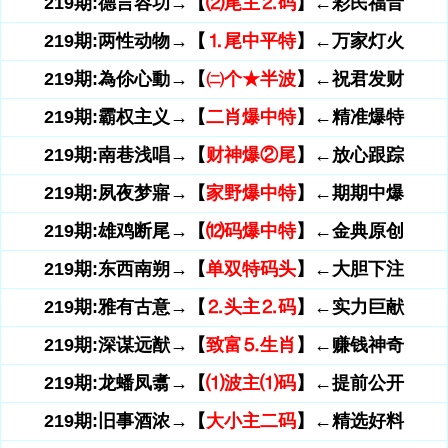
219期:德言容功→【
⑵尾主⒉码
】←彩民福音
219期:两性动物→【
⒈尾中平特
】←万家灯火
219期:為伱心動→【
㈡个★半波
】←祝君发财
219期:霸权主义→【
二肖爆中特
】←精准爆特
219期:南巷浅唱→【
财神爆②尾
】←放心跟踪
219期:夙夜梦寤→【
家野爆中特
】←期期中爆
219期:雄鸡断尾→【
⑿码爆中特
】←金典原创
219期:东西南朔→【
单双特码头
】←大胆下注
219期:雅有古意→【
⒉头主⒉码
】←实力巨献
219期:深谋远猷→【
致富⒌生肖
】←赚钱神奇
219期:龙蟠凤翥→【
⑴波主⑴码
】←提前公开
219期:旧事酒浓→【
大小主二码
】←精选好料