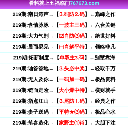
看料就上五福临门
767673.com
219期:南日涛声→【
⒊码防⒉码
】←巅峰之作
219期:含情脉脉→【
一波主三码
】←六合关键
219期:大力气剂→【
⑵肖防⑶码
】←绝世好料
219期:显而易见→【
㈠肖解平特
】←领略非凡
219期:拓新制度→【
单双主3.码
】←别墅靠海
219期:讪答答地→【
⒊头必中奖
】←轻取千万
219期:无人及你→【
一码加一码
】←极品资料
219期:铤而走险→【
大小爆中特
】←横财就手
219期:指点江山→【
⒊尾防⒈码
】←经典之作
219期:妻子送码→【
平特★⑶码
】←极品心水
219期:笔参造化→【
家野主⑴肖
】←大胆下注