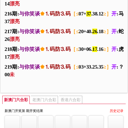
14
漂亮
216期:
与你笑谈
♚
⒈码防⒊码
［≤
07+
37
.38.12
≥］
开
:马
37
漂亮
217期:
与你笑谈
♚
⒈码防⒊码
［≤
20+40.
26
.18
≥］
开
:蛇
26
漂亮
218期:
与你笑谈
♚
⒈码防⒊码
［≤
30+06.
17
.16
≥］
开
:虎
17
漂亮
219期:
与你笑谈
♚
⒈码防⒊码
［≤
03+33.25.35
≥］
开
:？
00
未