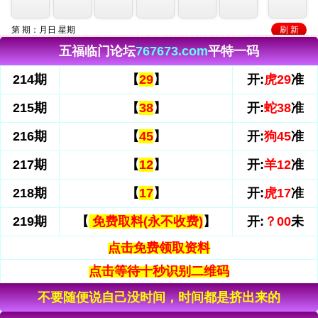
五福临门论坛
767673.com
平特一码
214期
【
29
】
开:
虎29
准
215期
【
38
】
开:
蛇38
准
216期
【
45
】
开:
狗45
准
217期
【
12
】
开:
羊12
准
218期
【
17
】
开:
虎17
准
219期
【
免费取料(永不收费)
】
开:
？00
未
点击免费领取资料
点击等待十秒识别二维码
不要随便说自己没时间，时间都是挤出来的