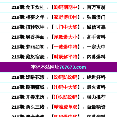
219期:食玉炊桂→【
⑻码期期中
】←百万富翁
219期:相妄之年→【
家野博①肖
】←独霸澳门
219期:扭转乾坤→【
⒈门中大奖
】←诚信可靠
219期:飘香拌面→【
尾数爆大小
】←高手资料
219期:梦丽如初→【
一波爆中特
】←一定大中
219期:藏怒宿怨→【
时辰解平特
】←内幕爆料
牢记本站网址
767673.com
219期:嬡暀苝漂→【
⑵码防⑵码
】←绝世好料
219期:期期赚钱→【
⑴码中大奖
】←最火资料
219期:开春来历→【
⑴头防⑵码
】←强力推荐
219期:两头三绪→【
精准透单双
】←百最稳资