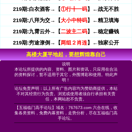
219期:白衣酒客→【
①行╋一码
】←战无不胜
219期:八拜为交→【
大小中特码
】←精卫填海
219期:九霄云外→【
二波主二码
】←稳定赚钱
219期:穷途潦倒→【
两组２肖连
】←独家公开
高楼大厦平地起，要想辉煌靠自己
说明
本论坛所提供的内容、资料、图片和资讯，只应用在合法
的资料探讨，暂不适用于其它，外围博彩和使用。特此声
明！
论坛免责声明：以上所有广告内容均为赞助商提供，本站
不对其经营行为负责。浏览或使用者须自行承担有关责
任，本网站恕不负责。
【五福临门高手论坛】域名：767673.com 六合在线，收
集各类资料，免费内幕资料，走势分析，尽在五福临门高
手论坛。