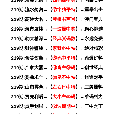
219期:澳金光佛→【
四码爆中奖
】←内幕资料
219期:流水匆匆→【
⑦字猜平特
】←重拳出击
219期:高姓大名→【
琴棋书画肖
】←澳门宝典
219期:海市蜃楼→【
一波爆中奖
】←精心挑选
219期:勃大精深→【
经典⑹码数
】←永远免费
219期:财神赚钱→【
家野必中特
】←绝对精彩
219期:含笑饮毒→【
⑥码中平特
】←劲爆好料
219期:产家大器→【
③肖主③码
】←创世经典
219期:委曲求全→【
㈢尾不中特
】←棋逢对手
219期:山归雾色→【
左右肖中特
】←王牌爆料
219期:责先利后→【
大小主㈢码
】←准码料力
219期:点手划脚→【
⑵波期期中
】←王中之王