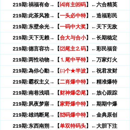
219期:祸福有命→【
⑷肖主⑻码
】←六合精英
219期:此茶风雅→【
一头必中特
】←造福彩民
219期:东壁余光→【
一码中大奖
】←天下无敌
219期:天下无赖→【
合大与合小
】←长期稳定
219期:德言容功→【
⑵尾主⒉码
】←彩民福音
219期:两性动物→【
⒈尾中平特
】←万家灯火
219期:為伱心動→【
㈡个★半波
】←祝君发财
219期:霸权主义→【
二肖爆中特
】←精准爆特
219期:南巷浅唱→【
财神爆②尾
】←放心跟踪
219期:夙夜梦寤→【
家野爆中特
】←期期中爆
219期:雄鸡断尾→【
⑿码爆中特
】←金典原创
219期:东西南朔→【
单双特码头
】←大胆下注