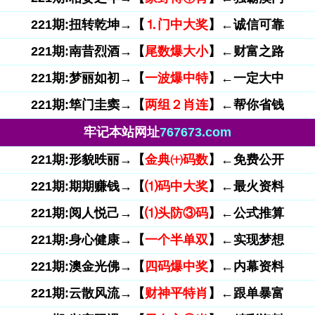
221期:扭转乾坤→【
⒈门中大奖
】←诚信可靠
221期:南昔烈酒→【
尾数爆大小
】←财富之路
221期:梦丽如初→【
一波爆中特
】←一定大中
221期:筚门圭窦→【
两组２肖连
】←帮你省钱
牢记本站网址
767673.com
221期:形貌昳丽→【
金典㈩码数
】←免费公开
221期:期期赚钱→【
⑴码中大奖
】←最火资料
221期:阅人悦己→【
⑴头防③码
】←公式推算
221期:身心健康→【
一个半单双
】←实现梦想
221期:澳金光佛→【
四码爆中奖
】←内幕资料
221期:云散风流→【
财神平特肖
】←跟单暴富