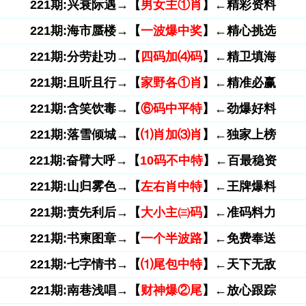
221期:兴衰际遇→【
男女主①肖
】←精彩资料
221期:海市蜃楼→【
一波爆中奖
】←精心挑选
221期:分劳赴功→【
四码加⑷码
】←精卫填海
221期:且听且行→【
家野各①肖
】←精准必赢
221期:含笑饮毒→【
⑥码中平特
】←劲爆好料
221期:落雪倾城→【
⑴肖加⑶肖
】←独家上榜
221期:奋臂大呼→【
10码不中特
】←百最稳资
221期:山归雾色→【
左右肖中特
】←王牌爆料
221期:责先利后→【
大小主㈢码
】←准码料力
221期:书柬图章→【
一个半波路
】←免费奉送
221期:七字情书→【
⑴尾包中特
】←天下无敌
221期:南巷浅唱→【
财神爆②尾
】←放心跟踪