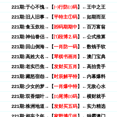
221期:于心不愧→【
㈠行防㈡码
】←王中之王
221期:旧人旧事→【
平特主①码
】←如期而至
221期:食玉炊桂→【
⑻码期期中
】←百万富翁
221期:神仙眷侣→【
⑴段博⒉码
】←公式推算
221期:回山倒海→【
一肖防一码
】←数钱手软
221期:高姓大名→【
琴棋书画肖
】←澳门宝典
221期:老实巴焦→【
发财买五肖
】←高抬贵手
221期:藏怒宿怨→【
时辰解平特
】←内幕爆料
221期:少女的梦→【
一肖爆中特
】←无敌心水
221期:双香烟叶→【
㈢尾博㈢码
】←横财就手
221期:株洲地道→【
发财买五码
】←实力精选
221期:相妄之年→【
家野博①肖
】←独霸澳门