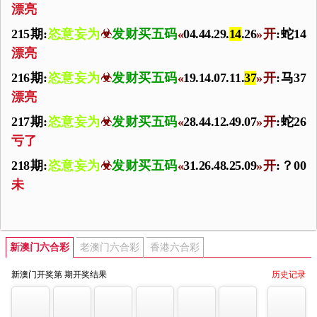
漂亮
215期:
恣意妄为
☣
发财买五码
«
04.44.29.
14
.26
»
开
:蛇14
漂亮
216期:
恣意妄为
☣
发财买五码
«
19.14.07.11.
37
»
开
:马37
漂亮
217期:
恣意妄为
☣
发财买五码
«
28.44.12.49.07
»
开
:蛇26
亏了
218期:
恣意妄为
☣
发财买五码
«
31.26.48.25.09
»
开
:？00
未