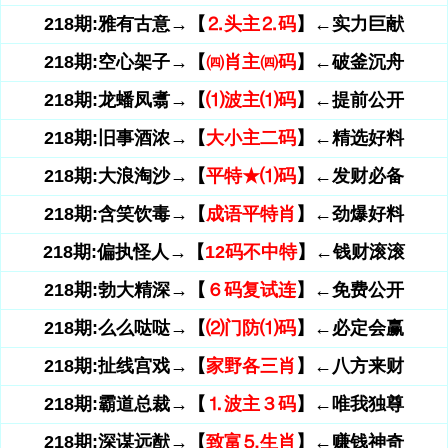
218期:雅有古意→【
⒉头主⒉码
】←实力巨献
218期:空心架子→【
㈣肖主㈣码
】←破釜沉舟
218期:龙蟠凤翥→【
⑴波主⑴码
】←提前公开
218期:旧事酒浓→【
大小主二码
】←精选好料
218期:大浪淘沙→【
平特★⑴码
】←发财必备
218期:含笑饮毒→【
成语平特肖
】←劲爆好料
218期:偏执怪人→【
12码不中特
】←钱财滚滚
218期:勃大精深→【
６码复试连
】←免费公开
218期:么么哒哒→【
⑵门防⑴码
】←必定会赢
218期:扯线宫戏→【
家野各三肖
】←八方来财
218期:霸道总裁→【
⒈波主３码
】←唯我独尊
218期:深谋远猷→【
致富⒌生肖
】←赚钱神奇