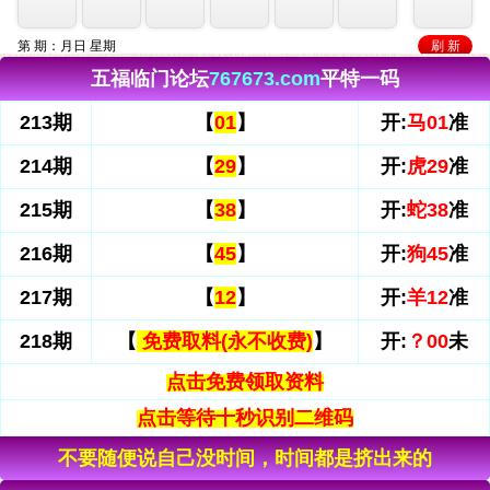
五福临门论坛
767673.com
平特一码
213期
【
01
】
开:
马01
准
214期
【
29
】
开:
虎29
准
215期
【
38
】
开:
蛇38
准
216期
【
45
】
开:
狗45
准
217期
【
12
】
开:
羊12
准
218期
【
免费取料(永不收费)
】
开:
？00
未
点击免费领取资料
点击等待十秒识别二维码
不要随便说自己没时间，时间都是挤出来的