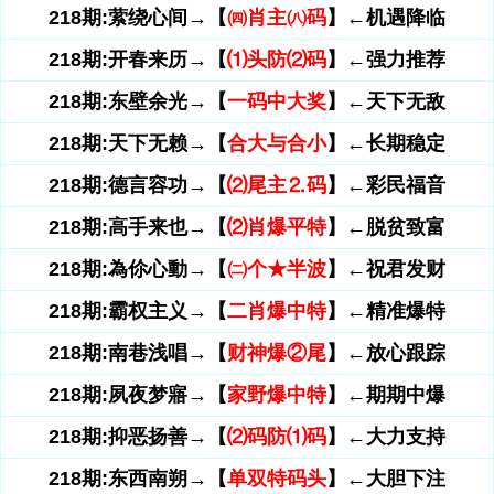
218期:萦绕心间→【
㈣肖主㈧码
】←机遇降临
218期:开春来历→【
⑴头防⑵码
】←强力推荐
218期:东壁余光→【
一码中大奖
】←天下无敌
218期:天下无赖→【
合大与合小
】←长期稳定
218期:德言容功→【
⑵尾主⒉码
】←彩民福音
218期:高手来也→【
⑵肖爆平特
】←脱贫致富
218期:為伱心動→【
㈡个★半波
】←祝君发财
218期:霸权主义→【
二肖爆中特
】←精准爆特
218期:南巷浅唱→【
财神爆②尾
】←放心跟踪
218期:夙夜梦寤→【
家野爆中特
】←期期中爆
218期:抑恶扬善→【
⑵码防⑴码
】←大力支持
218期:东西南朔→【
单双特码头
】←大胆下注