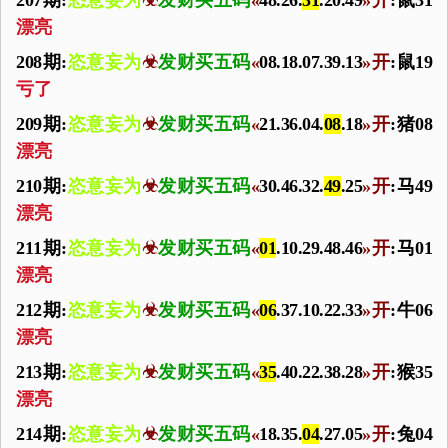
207期:
恣意妄为
☣
发财买五码
«
48.26.
31
.20.49
»
开
:鼠31
漂亮
208期:
恣意妄为
☣
发财买五码
«
08.18.07.39.13
»
开
:鼠19
亏了
209期:
恣意妄为
☣
发财买五码
«
21.36.04.
08
.18
»
开
:猪08
漂亮
210期:
恣意妄为
☣
发财买五码
«
30.46.32.
49
.25
»
开
:马49
漂亮
211期:
恣意妄为
☣
发财买五码
«
01
.10.29.48.46
»
开
:马01
漂亮
212期:
恣意妄为
☣
发财买五码
«
06
.37.10.22.33
»
开
:牛06
漂亮
213期:
恣意妄为
☣
发财买五码
«
35
.40.22.38.28
»
开
:猴35
漂亮
214期:
恣意妄为
☣
发财买五码
«
18.35.
04
.27.05
»
开
:兔04