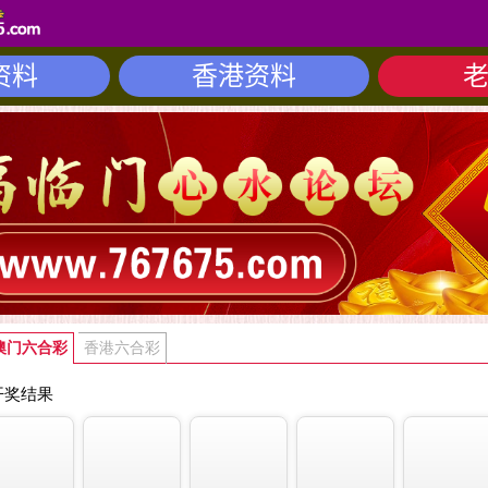
资料
香港资料