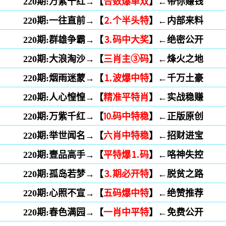
220期:万紫千红→【
合数爆单双
】←带你赚钱
220期:一往直前→【
⒉个半头特
】←内部来料
220期:群雄争霸→【
⒊码中大奖
】←绝密公开
220期:大浪淘沙→【
三肖主③码
】←烽火之地
220期:烟雨迷蒙→【
⒈波爆中特
】←千万土豪
220期:人心惶惶→【
精准平特肖
】←实战稳赚
220期:万紫千红→【
⒑码中特稳
】←正版原创
220期:举世闻名→【
六肖中特稳
】←招财进宝
220期:壹品高手→【
平特爆⒈码
】←咯神失控
220期:孤岛若梦→【
⒊期必开特
】←脱贫之路
220期:心照不宣→【
五码爆中特
】←绝赞推荐
220期:春色满园→【
一肖中平特
】←免费公开