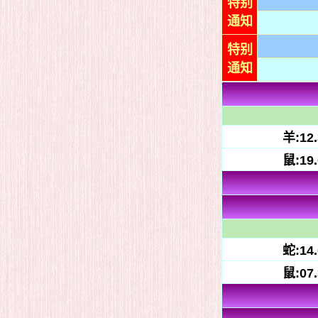
特别
通知
特别
通知
羊:12.
鼠:19.
蛇:14.
鼠:07.