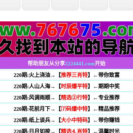
帮助朋友从分享
2224441.com
开始
220期:火上浇油→【
推荐三肖特
】←带你致富
220期:人山人海→【
时辰爆平特
】←期期中奖
220期:风调雨顺→【
精选②行特
】←专业推荐
220期:花前月下→【
⑺码爆中特
】←精品推荐
220期:纸上谈兵→【
大小中特码
】←带你赚钱
220期:日月如梭→【
精选⒋肖特
】←温馨时光