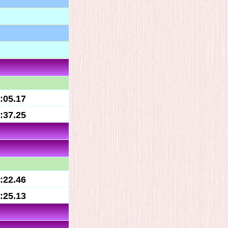
:05.17
:37.25
:22.46
:25.13