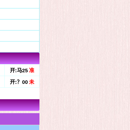
开:马25
准
开:？00
未