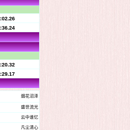
:02.26
:36.24
:20.32
:29.17
烟花沼泽
盛世流光
云中谁忆
凡尘清心