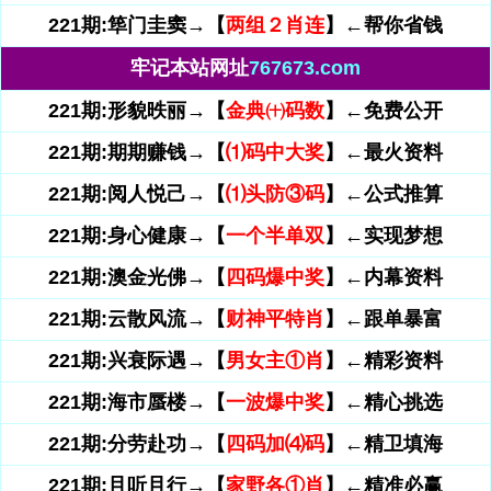
221期:筚门圭窦→【
两组２肖连
】←帮你省钱
牢记本站网址
767673.com
221期:形貌昳丽→【
金典㈩码数
】←免费公开
221期:期期赚钱→【
⑴码中大奖
】←最火资料
221期:阅人悦己→【
⑴头防③码
】←公式推算
221期:身心健康→【
一个半单双
】←实现梦想
221期:澳金光佛→【
四码爆中奖
】←内幕资料
221期:云散风流→【
财神平特肖
】←跟单暴富
221期:兴衰际遇→【
男女主①肖
】←精彩资料
221期:海市蜃楼→【
一波爆中奖
】←精心挑选
221期:分劳赴功→【
四码加⑷码
】←精卫填海
221期:且听且行→【
家野各①肖
】←精准必赢