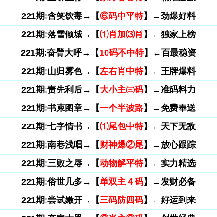
221期:含笑饮毒→【
⑥码中平特
】←劲爆好料
221期:落雪倾城→【
⑴肖加⑶肖
】←独家上榜
221期:奋臂大呼→【
10码不中特
】←百最稳资
221期:山归雾色→【
左右肖中特
】←王牌爆料
221期:责先利后→【
大小主㈢码
】←准码料力
221期:书柬图章→【
一个半波路
】←免费奉送
221期:七字情书→【
⑴尾包中特
】←天下无敌
221期:南巷浅唱→【
财神爆②尾
】←放心跟踪
221期:三败之辱→【
动物解平特
】←实力精选
221期:俗世几多→【
单双主４码
】←发财必备
221期:尝试嫩开→【
三码防四码
】←好运到来