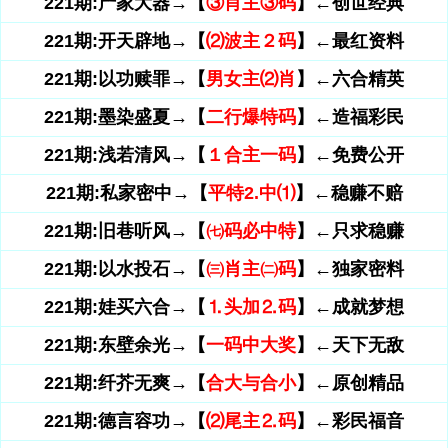
221期:产家大器→【
③肖主③码
】←创世经典
221期:开天辟地→【
⑵波主２码
】←最红资料
221期:以功赎罪→【
男女主⑵肖
】←六合精英
221期:墨染盛夏→【
二行爆特码
】←造福彩民
221期:浅若清风→【
１合主一码
】←免费公开
221期:私家密中→【
平特2.中⑴
】←稳赚不赔
221期:旧巷听风→【
㈦码必中特
】←只求稳赚
221期:以水投石→【
㈢肖主㈡码
】←独家密料
221期:娃买六合→【
⒈头加⒉码
】←成就梦想
221期:东壁余光→【
一码中大奖
】←天下无敌
221期:纤芥无爽→【
合大与合小
】←原创精品
221期:德言容功→【
⑵尾主⒉码
】←彩民福音