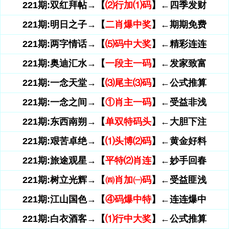
221期:双红拜帖→【
⑵行加⑴码
】←四季发财
221期:明日之子→【
二肖爆中奖
】←期期免费
221期:两字情话→【
⑸码中大奖
】←精彩连连
221期:奥迪汇水→【
一段主一码
】←发家致富
221期:一念天堂→【
⑶尾主⑶码
】←公式推算
221期:一念之间→【
①肖主一码
】←受益非浅
221期:东西南朔→【
单双特码头
】←大胆下注
221期:艰苦卓绝→【
⑴头博⑵码
】←黄金好料
221期:旅途观星→【
平特⑵肖连
】←妙手回春
221期:树立光辉→【
㈣肖加㈠码
】←受益匪浅
221期:江山国色→【
④码爆中特
】←连连爆中
221期:白衣酒客→【
⑴行中大奖
】←公式推算