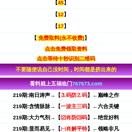
【
45
】
【
12
】
【
17
】
【
免费取料(永不收费)
】
点击免费领取资料
点击等待十秒识别二维码
不要随便说自己没时间，时间都是挤出来的
看料就上五福临门
767673.com
219期:南日涛声→【
⒊码防⒉码
】←巅峰之作
219期:含情脉脉→【
一波主三码
】←六合关键
219期:大力气剂→【
⑵肖防⑶码
】←绝世好料
219期:显而易见→【
㈠肖解平特
】←领略非凡