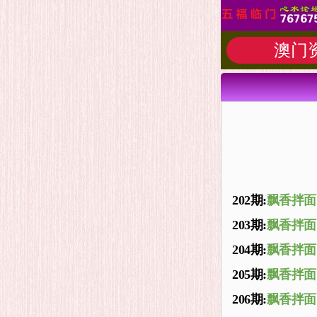
澳门
202期:
飘香拌面
203期:
飘香拌面
204期:
飘香拌面
205期:
飘香拌面
206期:
飘香拌面