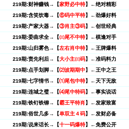
219期:财神赚钱→【
家野必中特
】←绝对精彩
219期:含笑饮毒→【
⑥码中平特
】←劲爆好料
219期:产家大器→【
③肖主③码
】←创世经典
219期:委曲求全→【
㈢尾不中特
】←棋逢对手
219期:山归雾色→【
左右肖中特
】←王牌爆料
219期:责先利后→【
大小主㈢码
】←准码料力
219期:点手划脚→【
⑵波期期中
】←王中之王
219期:七字情书→【
⑴尾包中特
】←天下无敌
219期:连城之璧→【
⑷尾中特码
】←事实说话
219期:铁钉铁铆→【
霸王平特肖
】←发家致富
219期:俗世几多→【
单双主４码
】←发财必备
219期:说来话长→【
十一码爆特
】←免费公开