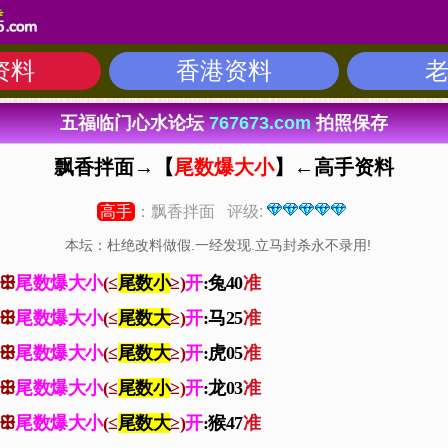
资料
香港资料
五福临门心水论坛
767673.com
拍照保存
飘香拌面→【
尾数爆大小
】←高手资料
高手
：飘香拌面 评级:
本坛：杜绝改料做假.一经发现.立马封杀永不录用!
ꕥ
尾数爆大小
(≤
尾数小
≥)
开
:兔40
准
ꕥ
尾数爆大小
(≤
尾数大
≥)
开
:马25
准
ꕥ
尾数爆大小
(≤
尾数大
≥)
开
:虎05
准
ꕥ
尾数爆大小
(≤
尾数小
≥)
开
:龙03
准
ꕥ
尾数爆大小
(≤
尾数大
≥)
开
:猴47
准