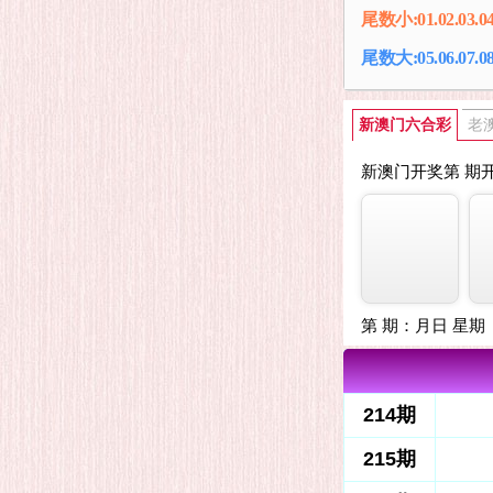
尾数小:01.02.03.04.10
尾数大:05.06.07.08.09
214期
215期