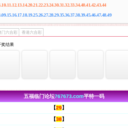
.11.12.13.14.20.21.22.23.24.30.31.32.33.34.40.41.42.43.44
.15.16.17.18.19.25.26.27.28.29.35.36.37.38.39.45.46.47.48.49
五福临门论坛
767673.com
平特一码
【
29
】
【
38
】