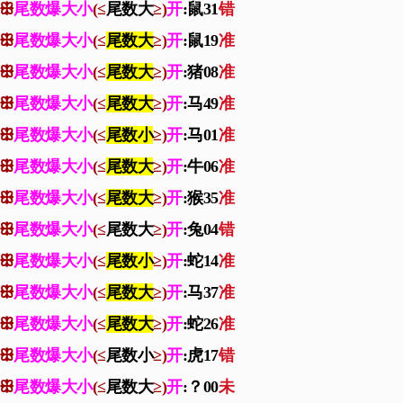
ꕥ
尾数爆大小
(≤
尾数大
≥)
开
:鼠31
错
ꕥ
尾数爆大小
(≤
尾数大
≥)
开
:鼠19
准
ꕥ
尾数爆大小
(≤
尾数大
≥)
开
:猪08
准
ꕥ
尾数爆大小
(≤
尾数大
≥)
开
:马49
准
ꕥ
尾数爆大小
(≤
尾数小
≥)
开
:马01
准
ꕥ
尾数爆大小
(≤
尾数大
≥)
开
:牛06
准
ꕥ
尾数爆大小
(≤
尾数大
≥)
开
:猴35
准
ꕥ
尾数爆大小
(≤
尾数大
≥)
开
:兔04
错
ꕥ
尾数爆大小
(≤
尾数小
≥)
开
:蛇14
准
ꕥ
尾数爆大小
(≤
尾数大
≥)
开
:马37
准
ꕥ
尾数爆大小
(≤
尾数大
≥)
开
:蛇26
准
ꕥ
尾数爆大小
(≤
尾数小
≥)
开
:虎17
错
ꕥ
尾数爆大小
(≤
尾数大
≥)
开
:？00
未