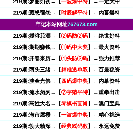
219期:梦丽如初→【
一波爆中特
】←一定大中
219期:藏怒宿怨→【
时辰解平特
】←内幕爆料
牢记本站网址
767673.com
219期:嬡暀苝漂→【
⑵码防⑵码
】←绝世好料
219期:期期赚钱→【
⑴码中大奖
】←最火资料
219期:开春来历→【
⑴头防⑵码
】←强力推荐
219期:两头三绪→【
精准透单双
】←百最稳资
219期:澳金光佛→【
四码爆中奖
】←内幕资料
219期:流水匆匆→【
⑦字猜平特
】←重拳出击
219期:高姓大名→【
琴棋书画肖
】←澳门宝典
219期:海市蜃楼→【
一波爆中奖
】←精心挑选
219期:勃大精深→【
经典⑹码数
】←永远免费