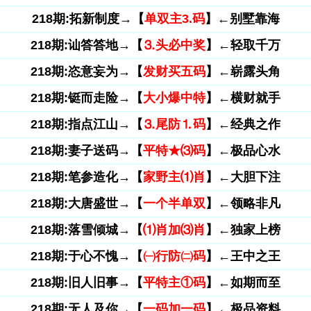
218期:拓新制度→【
单双主3.码
】←别墅靠海
218期:讪答答地→【
⒊头必中奖
】←轻取千万
218期:恣意妄为→【
发财买五码
】←崭露头角
218期:铤而走险→【
大小爆中特
】←横财就手
218期:指点江山→【
⒊尾防⒈码
】←经典之作
218期:妻子送码→【
平特★⑶码
】←极品心水
218期:笔参造化→【
家野主⑴肖
】←大胆下注
218期:大唐盛世→【
一个半单双
】←领略非凡
218期:落雪倾城→【
⑴肖加⑶肖
】←独家上榜
218期:于心不愧→【
㈠行防㈡码
】←王中之王
218期:旧人旧事→【
平特主①码
】←如期而至
218期:无人及你→【
一码加一码
】←极品资料