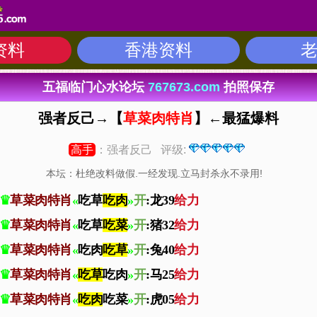
资料
香港资料
五福临门心水论坛
767673.com
拍照保存
强者反己→【
草菜肉特肖
】←最猛爆料
高手
：强者反己 评级:
本坛：杜绝改料做假.一经发现.立马封杀永不录用!
♛
草菜肉特肖
«
吃草
吃肉
»
开
:龙39
给力
♛
草菜肉特肖
«
吃草
吃菜
»
开
:猪32
给力
♛
草菜肉特肖
«
吃肉
吃草
»
开
:兔40
给力
♛
草菜肉特肖
«
吃草
吃肉
»
开
:马25
给力
♛
草菜肉特肖
«
吃肉
吃菜
»
开
:虎05
给力