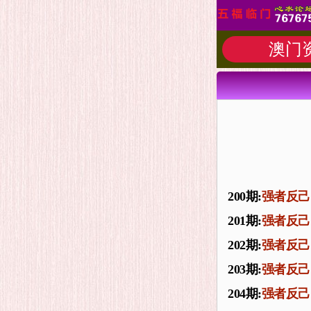
澳门
200期:
强者反己
201期:
强者反己
202期:
强者反己
203期:
强者反己
204期:
强者反己