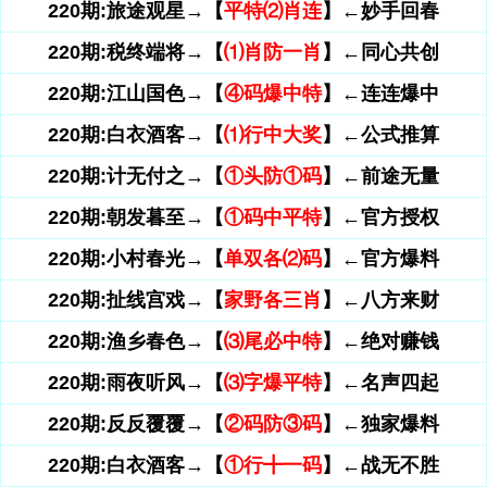
220期:旅途观星→【
平特⑵肖连
】←妙手回春
220期:税终端将→【
⑴肖防一肖
】←同心共创
220期:江山国色→【
④码爆中特
】←连连爆中
220期:白衣酒客→【
⑴行中大奖
】←公式推算
220期:计无付之→【
①头防①码
】←前途无量
220期:朝发暮至→【
①码中平特
】←官方授权
220期:小村春光→【
单双各⑵码
】←官方爆料
220期:扯线宫戏→【
家野各三肖
】←八方来财
220期:渔乡春色→【
⑶尾必中特
】←绝对赚钱
220期:雨夜听风→【
⑶字爆平特
】←名声四起
220期:反反覆覆→【
②码防③码
】←独家爆料
220期:白衣酒客→【
①行╋一码
】←战无不胜