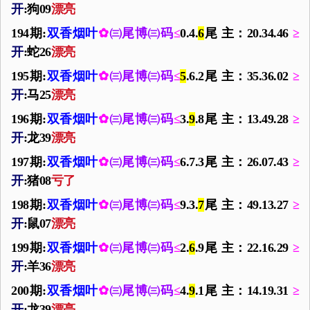
开
:狗09
漂亮
194期:
双香烟叶
✿
㈢尾博㈢码
≤
0.4.
6
尾 主：20.34.46
≥
开
:蛇26
漂亮
195期:
双香烟叶
✿
㈢尾博㈢码
≤
5
.6.2尾 主：35.36.02
≥
开
:马25
漂亮
196期:
双香烟叶
✿
㈢尾博㈢码
≤
3.
9
.8尾 主：13.49.28
≥
开
:龙39
漂亮
197期:
双香烟叶
✿
㈢尾博㈢码
≤
6.7.3尾 主：26.07.43
≥
开
:猪08
亏了
198期:
双香烟叶
✿
㈢尾博㈢码
≤
9.3.
7
尾 主：49.13.27
≥
开
:鼠07
漂亮
199期:
双香烟叶
✿
㈢尾博㈢码
≤
2.
6
.9尾 主：22.16.29
≥
开
:羊36
漂亮
200期:
双香烟叶
✿
㈢尾博㈢码
≤
4.
9
.1尾 主：14.19.31
≥
开
:龙39
漂亮