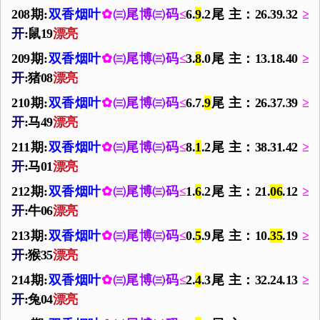
208期:
双香烟叶
✿
㈢尾博㈢码
≤
6.
9
.2尾 主：26.39.32
≥
开
:鼠19
漂亮
209期:
双香烟叶
✿
㈢尾博㈢码
≤
3.
8
.0尾 主：13.18.40
≥
开
:猪08
漂亮
210期:
双香烟叶
✿
㈢尾博㈢码
≤
6.7.
9
尾 主：26.37.39
≥
开
:马49
漂亮
211期:
双香烟叶
✿
㈢尾博㈢码
≤
8.
1
.2尾 主：38.31.42
≥
开
:马01
漂亮
212期:
双香烟叶
✿
㈢尾博㈢码
≤
1.
6
.2尾 主：21.
06
.12
≥
开
:牛06
漂亮
213期:
双香烟叶
✿
㈢尾博㈢码
≤
0.
5
.9尾 主：10.
35
.19
≥
开
:猴35
漂亮
214期:
双香烟叶
✿
㈢尾博㈢码
≤
2.
4
.3尾 主：32.24.13
≥
开
:兔04
漂亮