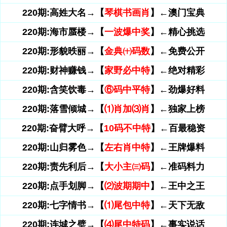
220期:高姓大名→【
琴棋书画肖
】←澳门宝典
220期:海市蜃楼→【
一波爆中奖
】←精心挑选
220期:形貌昳丽→【
金典㈩码数
】←免费公开
220期:财神赚钱→【
家野必中特
】←绝对精彩
220期:含笑饮毒→【
⑥码中平特
】←劲爆好料
220期:落雪倾城→【
⑴肖加⑶肖
】←独家上榜
220期:奋臂大呼→【
10码不中特
】←百最稳资
220期:山归雾色→【
左右肖中特
】←王牌爆料
220期:责先利后→【
大小主㈢码
】←准码料力
220期:点手划脚→【
⑵波期期中
】←王中之王
220期:七字情书→【
⑴尾包中特
】←天下无敌
220期:连城之璧→【
⑷尾中特码
】←事实说话