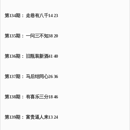
第134期： 走巷有八千14 23
第135期： 一问三不知38 20
第136期： 旧瓶装新酒41 40
第137期： 马后结同心26 36
第138期： 有喜乐三分18 46
第139期： 富贵逼人来13 24