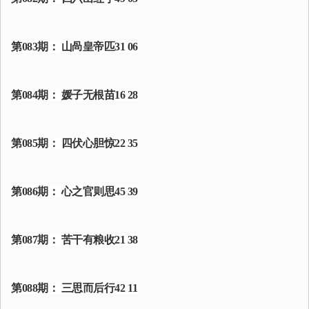
第083期： 山咼皇帝匹31 06
第084期： 媛子无根苗16 28
第085期： 四伏心胆惊22 35
第086期： 心之官则思45 39
第087期： 苦干有粮收21 38
第088期： 三思而后行42 11