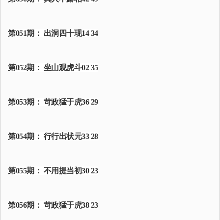
第051期： 出洞四十现14 34
第052期： 坐山观虎斗02 35
第053期： 苛政猛于虎36 29
第054期： 行行出状元33 28
第055期： 不用提当初30 23
第056期： 苛政猛于虎38 23