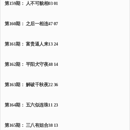
第159期： 人不可貌相03 01
第160期： 之后一相连47 07
第161期： 富贵逼人来13 24
第162期： 平阳犬守夜48 14
第163期： 解破千秋夜22 36
第164期： 五六似连珠11 23
第165期： 三八有姐合38 13