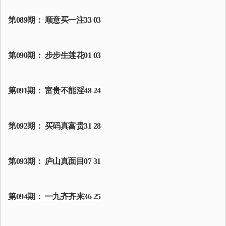
第089期： 顺意买一注33 03
第090期： 步步生莲花01 03
第091期： 富贵不能淫48 24
第092期： 买码真富贵31 28
第093期： 庐山真面目07 31
第094期： 一九齐齐来36 25