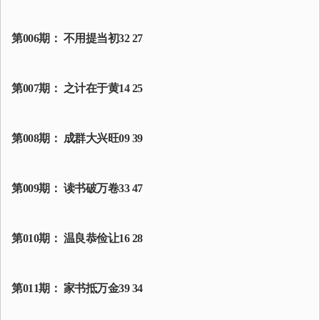
第006期： 不用提当初32 27
第007期： 之计在于黄14 25
第008期： 成群大兴旺09 39
第009期： 读书破万卷33 47
第010期： 温良恭俭让16 28
第011期： 家书抵万金39 34