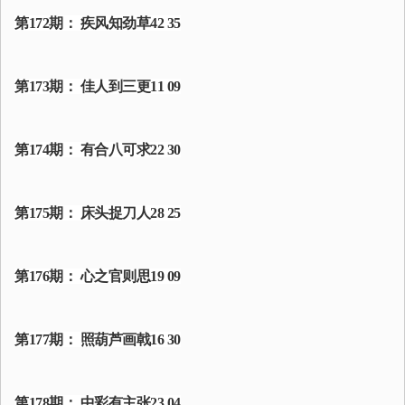
第172期： 疾风知劲草42 35
第173期： 佳人到三更11 09
第174期： 有合八可求22 30
第175期： 床头捉刀人28 25
第176期： 心之官则思19 09
第177期： 照葫芦画戟16 30
第178期： 中彩有主张23 04