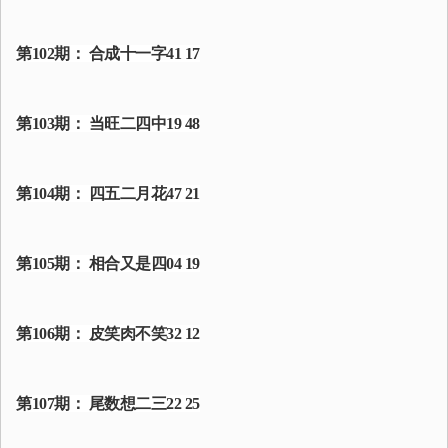
第102期： 合成十一字41 17
第103期： 当旺二四中19 48
第104期： 四五二月花47 21
第105期： 相合又是四04 19
第106期： 皮笑肉不笑32 12
第107期： 尾数想二三22 25