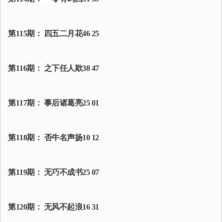
第115期： 四五二月花46 25
第116期： 之下任人欺38 47
第117期： 事后诸葛亮25 01
第118期： 否牛名声扬10 12
第119期： 无巧不成书25 07
第120期： 无风不起浪16 31