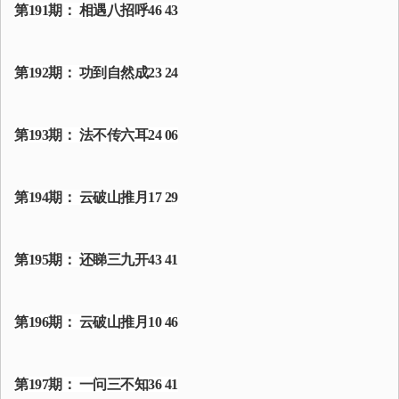
第191期： 相遇八招呼46 43
第192期： 功到自然成23 24
第193期： 法不传六耳24 06
第194期： 云破山推月17 29
第195期： 还睇三九开43 41
第196期： 云破山推月10 46
第197期： 一问三不知36 41