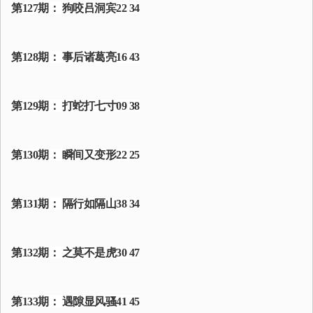
第127期： 狗咬吕洞宾22 34
第128期： 事后诸葛亮16 43
第129期： 打蛇打七寸09 38
第130期： 瞬间又变形22 25
第131期： 隔行如隔山38 34
第132期： 之莫不是虎30 47
第133期： 遇隙显风骚41 45