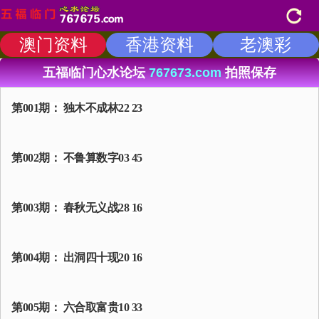
澳门资料
香港资料
老澳彩
五福临门心水论坛
767673.com
拍照保存
第001期： 独木不成林22 23
第002期： 不鲁算数字03 45
第003期： 春秋无义战28 16
第004期： 出洞四十现20 16
第005期： 六合取富贵10 33