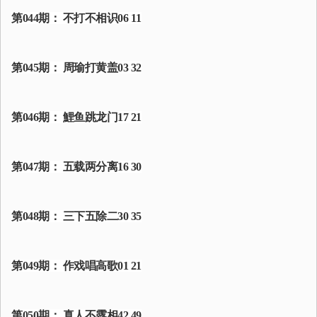
第044期： 不打不相识06 11
第045期： 周瑜打黄盖03 32
第046期： 鯉鱼跳龙门17 21
第047期： 五载两分离16 30
第048期： 三下五除二30 35
第049期： 作戏唱高歌01 21
第050期： 真人不露相42 49